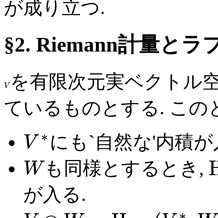
が成り立つ.
§2. Riemann計量と
を有限次元実ベクトル空
V
ているものとする. この
∗
にも`自然な'内積が
V
も同様とするとき,
W
が入る.
∗