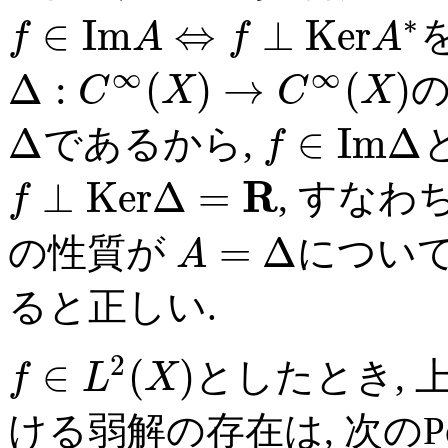
∗
∈
I
m
⇔
⊥
K
e
r
f
A
f
A
∞
∞
Δ
:
(
)
→
(
)
C
X
C
X
Δ
∈
I
m
Δ
であるから,
f
R
⊥
K
e
r
Δ
=
, すなわ
f
=
Δ
の性質が
につい
A
ると正しい.
2
∈
(
)
としたとき, 
f
L
X
ける弱解の存在は, 次のPoi