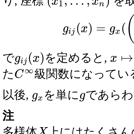
(
,
…
,
)
り, 座標
を
x
x
1
n
(
)
=
(
g
x
g
i
j
x
(
)
↦
で
を定めると,
g
x
x
i
j
∞
た
級関数になってい
C
以後,
を単に
であらわ
g
g
x
注
多様体
上にはたくさんの
X