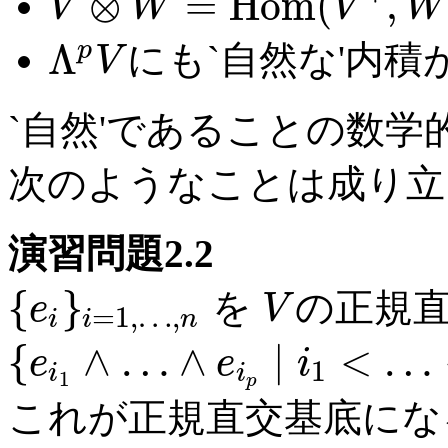
⊗
=
H
o
m
(
,
V
W
V
W
Λ
p
にも`自然な'内積
V
`自然'であることの数学
次のようなことは成り立
演習問題2.2
{
}
を
の正規直
e
V
=
1
,
…
,
i
i
n
{
∧
…
∧
∣
<
…
e
e
i
1
i
i
1
p
これが正規直交基底にな