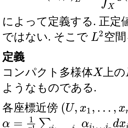
X
によって定義する. 正定値
2
ではない. そこで
空間
L
定義
コンパクト多様体
上の
X
ようなものである.
(
,
,
…
,
各座標近傍
U
x
x
1
1
=
∑
α
α
d
x
…
i
i
,
…
,