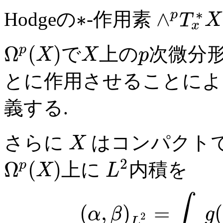
∗
∗
∧
p
Hodgeの
-作用素
T
X
x
Ω
(
)
p
で
上の
次微分
X
X
p
とに作用させることによ
義する.
さらに
はコンパクトで
X
2
Ω
(
)
p
上に
内積を
X
L
∫
(
,
)
=
(
α
β
g
2
L