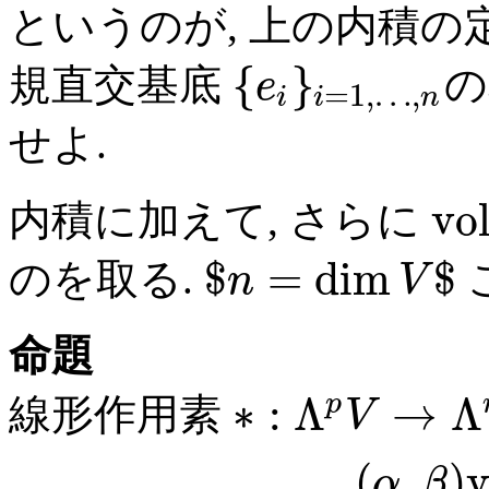
というのが, 上の内積の
{
}
規直交基底
の
e
=
1
,
…
,
i
i
n
せよ.
v
o
内積に加えて, さらに
$
=
dim
$
のを取る.
n
V
命題
∗
:
Λ
→
Λ
p
線形作用素
V
(
,
)
α
β