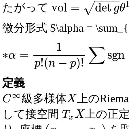
−
−
−
−
v
o
l
=
det
√
たがって
g
θ
微分形式 $\alpha = \sum_{i
1
∑
∗
=
s
g
n
α
!
(
−
)
!
p
n
p
定義
∞
級多様体
上のRiem
C
X
して接空間
上の正
T
X
x