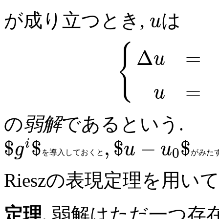
が成り立つとき,
は
u
{
Δ
=
u
=
u
の
弱解
であるという.
$
$
,
$
−
$
i
g
u
u
0
を
導
入
し
て
お
く
と
が
み
た
Rieszの表現定理を用いて
定理
. 弱解はただ一つ存