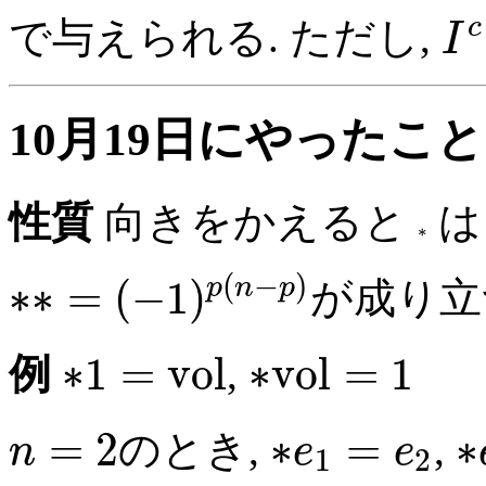
c
で与えられる. ただし,
I
10月19日にやったこと
性質
向きをかえると
∗
(
−
)
∗
∗
=
(
−
1
)
p
n
p
が成り立
∗
1
=
v
o
l
∗
v
o
l
=
1
例
,
=
2
∗
=
∗
のとき,
,
n
e
e
1
2