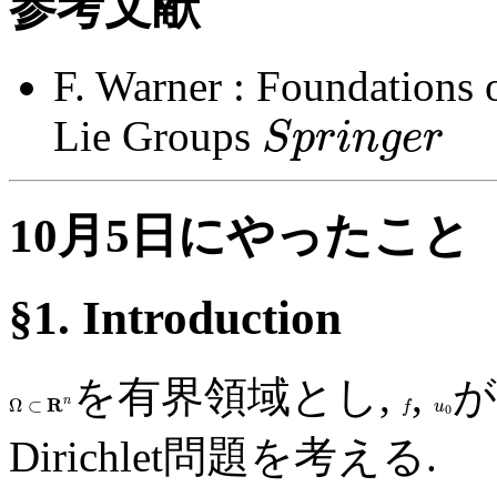
参考文献
F. Warner : Foundations 
Lie Groups
S
p
r
i
n
g
e
r
10月5日にやったこと
§1. Introduction
を有界領域とし,
,
が
R
n
Ω
⊂
f
u
0
Dirichlet問題を考える.