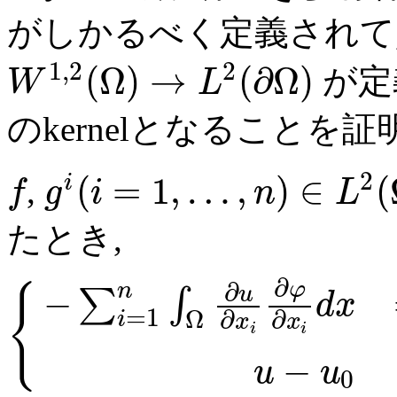
がしかるべく定義されて, 
1
,
2
2
(
Ω
)
→
(
∂
Ω
)
が定
W
L
のkernelとなることを証
2
(
=
1
,
…
,
)
∈
(
i
,
f
g
i
n
L
たとき,
∂
∂
φ
n
{
u
−
∑
∫
d
x
=
1
Ω
∂
∂
i
x
x
i
i
−
u
u
0