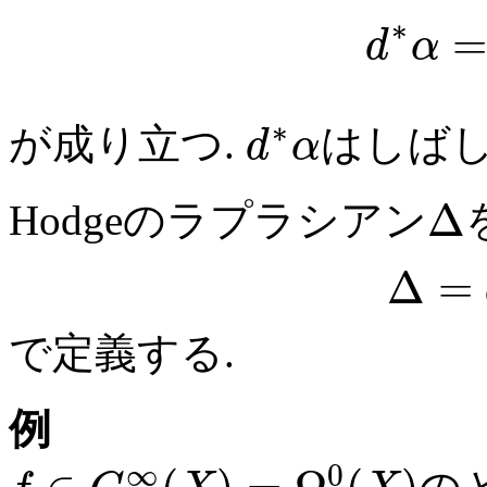
∗
d
α
∗
が成り立つ.
はしばし
d
α
Δ
Hodgeのラプラシアン
Δ
=
で定義する.
例
∞
0