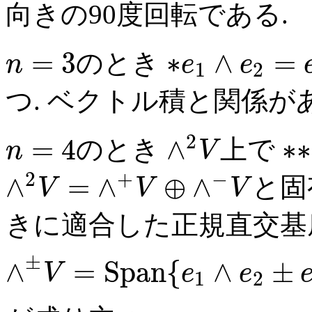
向きの90度回転である.
=
3
∗
∧
=
のとき
n
e
e
1
2
つ. ベクトル積と関係が
2
=
4
∧
∗
∗
のとき
上で
n
V
2
+
−
∧
=
∧
⊕
∧
と固
V
V
V
きに適合した正規直交基
±
∧
=
S
p
a
n
{
∧
±
V
e
e
1
2