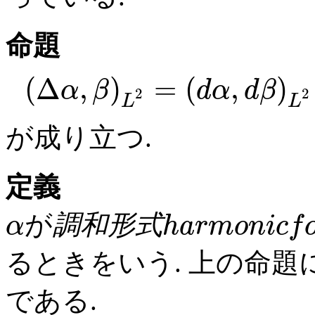
命題
(
Δ
,
)
=
(
,
)
α
β
d
α
d
β
2
2
L
L
が成り立つ.
定義
が
調和形式
α
h
a
r
m
o
n
i
c
f
るときをいう. 上の命題
である.