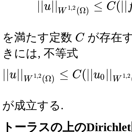
|
|
|
|
≤
(
|
|
u
C
1
,
2
(
Ω
)
W
を満たす定数
が存在す
C
きには, 不等式
|
|
|
|
≤
(
|
|
|
|
u
C
u
0
1
,
2
1
,
2
(
Ω
)
W
W
が成立する.
トーラスの上のDirichle