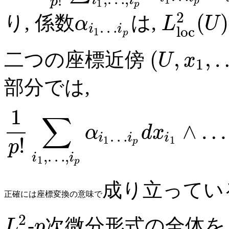
!
i
i
1
p
p
1
p
2
(
)
り, 係数
は,
α
L
U
…
i
i
l
o
c
1
p
(
,
,
二つの座標近傍
U
x
1
部分では,
1
∑
∧
…
α
d
x
…
i
i
i
!
1
1
p
p
,
…
,
i
i
1
p
成り立ってい
正
確
に
は
座
標
変
換
の
意
味
で
2
-
次微分形式の全体
L
p