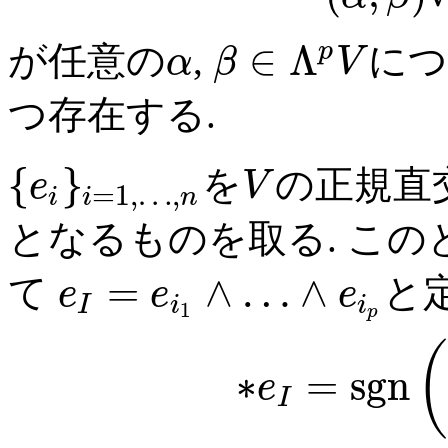
∈
Λ
p
が任意の
,
につ
α
β
V
つ存在する.
{
}
を
の正規直
e
V
=
1
,
…
,
i
i
n
となるものを取る. この
=
∧
…
∧
て
と
e
e
e
I
i
i
1
p
(
∗
=
s
g
n
e
I