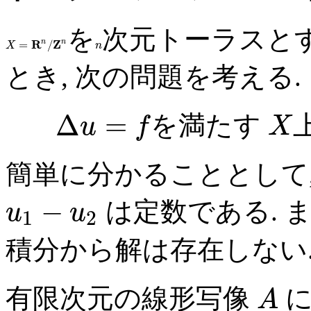
を
次元トーラスと
R
n
Z
n
=
/
X
n
とき, 次の問題を考える.
Δ
=
を満たす
u
f
X
簡単に分かることとして
−
は定数である. ま
u
u
1
2
積分から解は存在しない
有限次元の線形写像
に
A