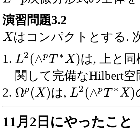
演習問題3.2
はコンパクトとする. 
X
2
∗
(
∧
)
p
は, 上と
L
T
X
関して完備なHilbert
2
∗
Ω
(
)
(
∧
)
p
p
は,
X
L
T
X
11月2日にやったこと