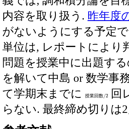
義では, 調和積分論を
内容を取り扱う.
昨年度
がないようにする予定で
単位は, レポートにより判定
問題を授業中に出題する
を解いて中島 or 数学事
て学期末までに
回
/
2
授
業
回
数
らない. 最終締め切りは2