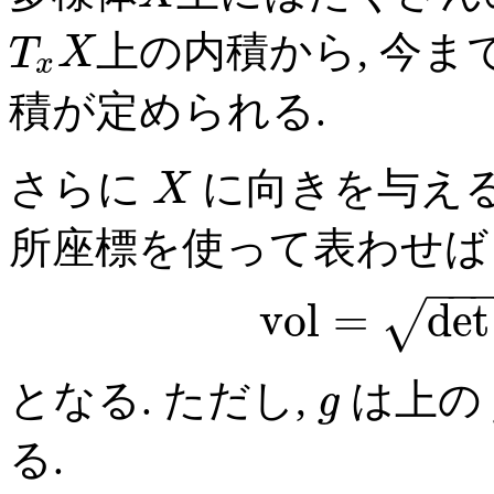
上の内積から, 今
T
X
x
積が定められる.
さらに
に向きを与える
X
所座標を使って表わせば
−
−
v
o
l
=
det
√
となる. ただし,
は上の
g
る.