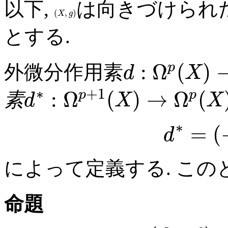
以下,
は向きづけられた
(
,
)
X
g
とする.
:
Ω
(
)
p
外微分作用素
d
X
∗
+
1
:
Ω
(
)
→
Ω
(
p
p
素
d
X
X
∗
=
(
d
によって定義する. この
命題