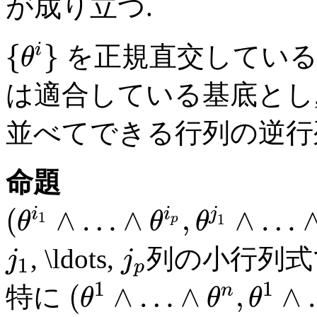
が成り立つ.
{
}
i
を正規直交している
θ
は適合している基底とし
並べてできる行列の逆
命題
(
∧
…
∧
,
∧
…
i
i
j
θ
θ
θ
1
1
p
, \ldots,
列の小行列式
j
j
1
p
1
1
(
∧
…
∧
,
∧
n
特に
θ
θ
θ