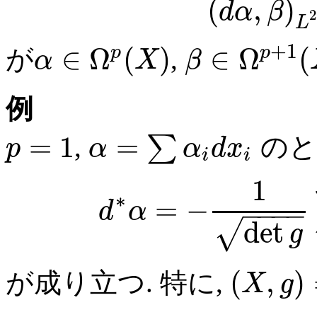
(
,
)
d
α
β
2
L
+
1
∈
Ω
(
)
∈
Ω
(
p
p
が
,
α
X
β
例
=
1
=
,
∑
のと
p
α
α
d
x
i
i
1
∗
=
−
d
α
−
−
−
−
det
√
g
(
,
)
が成り立つ. 特に,
X
g