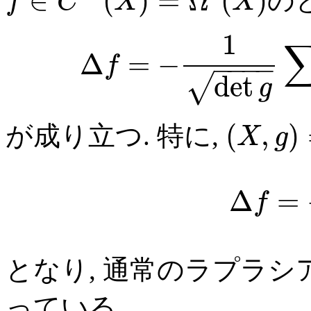
∈
(
)
=
Ω
(
)
の
f
C
X
X
1
Δ
=
−
f
−
−
−
−
det
√
g
(
,
)
が成り立つ. 特に,
X
g
Δ
=
f
となり, 通常のラプラ
っている.