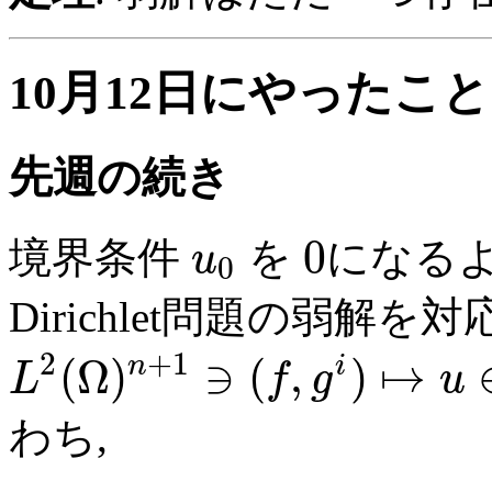
10月12日にやったこと
先週の続き
0
境界条件
を
になる
u
0
Dirichlet問題の弱解
2
+
1
(
Ω
)
∋
(
,
)
↦
n
i
L
f
g
u
わち,