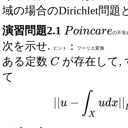
域の場合のDirichlet
演習問題2.1
P
o
i
n
c
a
r
e
の
不
等
:
次を示せ.
ヒ
ン
ト
フ
ー
リ
エ
変
換
ある定数
が存在して,
C
て
∫
|
|
−
|
|
u
u
d
x
X