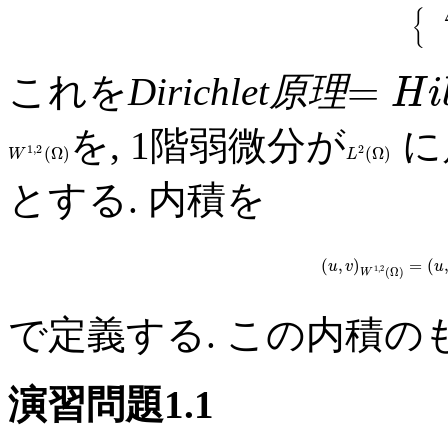
{
=
これを
Dirichlet原理
H
i
を, 1階弱微分が
に
1
,
2
2
(
Ω
)
(
Ω
)
W
L
とする. 内積を
(
,
)
=
(
u
v
u
1
,
2
(
Ω
)
W
で定義する. この内積のもと
演習問題1.1