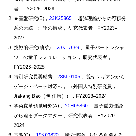
者，FY2026–2028
★基盤研究(B)，
23K25865
， 超弦理論からの可積分
系の大統一理論の構成， 研究代表者，FY2023–
2027
挑戦的研究(萌芽)，
23K17689
， 量子パートンシャ
ワーの量子シミュレーション， 研究代表者，
FY2023–2025
特別研究員奨励費，
23KF0105
， 箙ヤンギアンから
ゲージ・ベーテ対応へ， （外国人特別研究員，
Jiakang Bao（包 佳康）），FY2023–2024
学術変革領域研究(A)，
20H05860
， 量子重力理論
から迫るダークマター， 研究代表者，FY2020–
2024
基盤(C)，
19K03820
， 場の理論における創発する